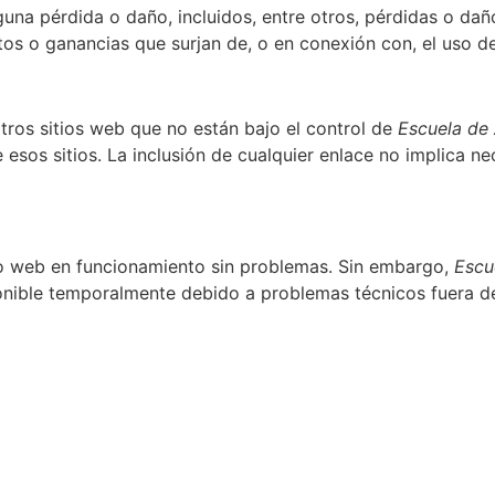
na pérdida o daño, incluidos, entre otros, pérdidas o daño
os o ganancias que surjan de, o en conexión con, el uso de 
otros sitios web que no están bajo el control de
Escuela de 
de esos sitios. La inclusión de cualquier enlace no implica
tio web en funcionamiento sin problemas. Sin embargo,
Escu
onible temporalmente debido a problemas técnicos fuera de
Sede centro, Nivel Inicial:
López y Planes 165.
Sede ruta, Niveles Primario y Secundario: ruta 16 km 15.