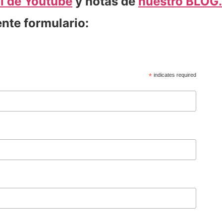
l de Youtube
y notas de
nuestro BLOG.
ente formulario:
*
indicates required