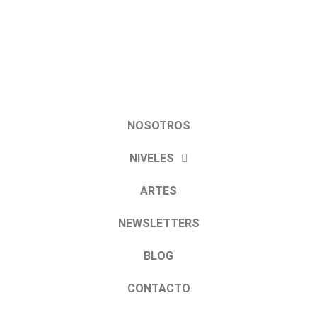
Sede ruta, Niveles Primario y Secundario: ruta 16 km 15.
Teléfono:
3624815505
Resistencia, Chaco
NOSOTROS
NIVELES
ARTES
NEWSLETTERS
BLOG
CONTACTO