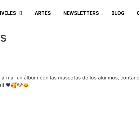
IVELES
ARTES
NEWSLETTERS
BLOG
s
y armar un álbum con las mascotas de los alumnos, contand
mal! ❤️🥰🐶🐱
Sede centro, Nivel Inicial:
López y Planes 165.