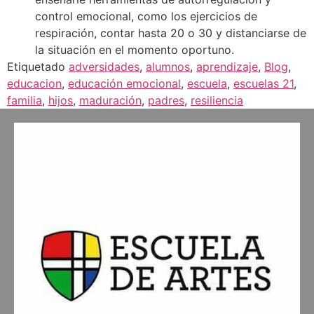
control emocional, como los ejercicios de
respiración, contar hasta 20 o 30 y distanciarse de
la situación en el momento oportuno.
Etiquetado
adversidades
,
alumnos
,
aprendizaje
,
Blog
,
educacion
,
educación emocional
,
escuela
,
escuelas 21
,
familia
,
hijos
,
maduración
,
padres
,
resiliencia